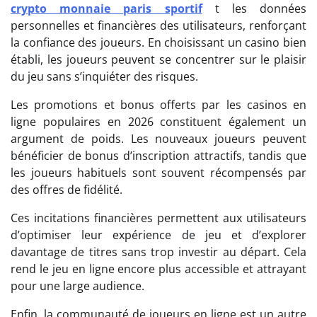
crypto monnaie paris sportif
t les données
personnelles et financières des utilisateurs, renforçant
la confiance des joueurs. En choisissant un casino bien
établi, les joueurs peuvent se concentrer sur le plaisir
du jeu sans s’inquiéter des risques.
Les promotions et bonus offerts par les casinos en
ligne populaires en 2026 constituent également un
argument de poids. Les nouveaux joueurs peuvent
bénéficier de bonus d’inscription attractifs, tandis que
les joueurs habituels sont souvent récompensés par
des offres de fidélité.
Ces incitations financières permettent aux utilisateurs
d’optimiser leur expérience de jeu et d’explorer
davantage de titres sans trop investir au départ. Cela
rend le jeu en ligne encore plus accessible et attrayant
pour une large audience.
Enfin, la communauté de joueurs en ligne est un autre