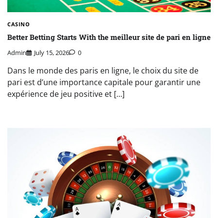
CASINO
Better Betting Starts With the meilleur site de pari en ligne
Admin
July 15, 2026
0
Dans le monde des paris en ligne, le choix du site de
pari est d’une importance capitale pour garantir une
expérience de jeu positive et […]