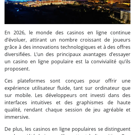
En 2026, le monde des casinos en ligne continue
d’évoluer, attirant un nombre croissant de joueurs
grâce à des innovations technologiques et à des offres
diversifiées. L’un des principaux avantages d’essayer
un casino en ligne populaire est la convivialité qu’ils
proposent.
Ces plateformes sont conçues pour offrir une
expérience utilisateur fluide, tant sur ordinateur que
sur mobile. Les développeurs ont investi dans des
interfaces intuitives et des graphismes de haute
qualité, rendant chaque session de jeu agréable et
immersive.
De plus, les casinos en ligne populaires se distinguent