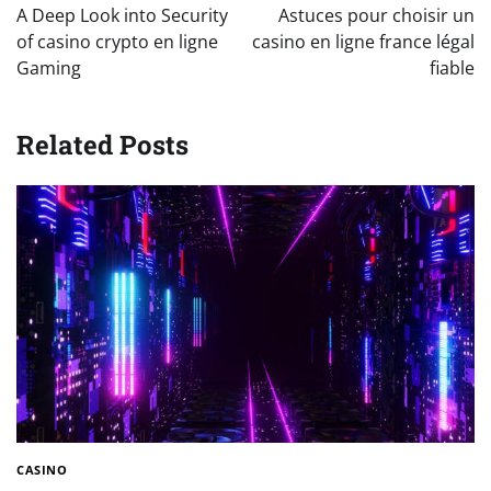
navigation
A Deep Look into Security
Astuces pour choisir un
of casino crypto en ligne
casino en ligne france légal
Gaming
fiable
Related Posts
CASINO