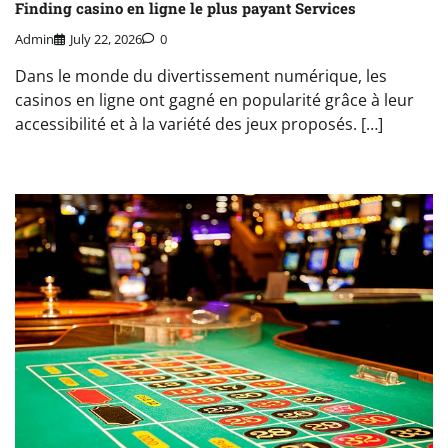
Finding casino en ligne le plus payant Services
Admin
July 22, 2026
0
Dans le monde du divertissement numérique, les
casinos en ligne ont gagné en popularité grâce à leur
accessibilité et à la variété des jeux proposés. […]