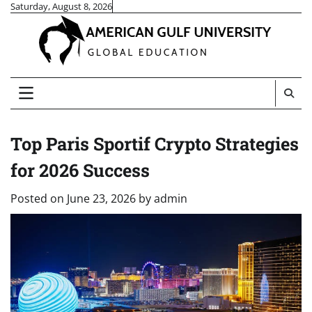
Skip
Saturday, August 8, 2026
to
content
Top Paris Sportif Crypto Strategies
for 2026 Success
Posted on
June 23, 2026
by
admin