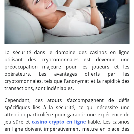
La sécurité dans le domaine des casinos en ligne
utilisant des cryptomonnaies est devenue une
préoccupation majeure pour les joueurs et les
opérateurs. Les avantages offerts par les
cryptomonnaies, tels que l’anonymat et la rapidité des
transactions, sont indéniables.
Cependant, ces atouts s’accompagnent de défis
spécifiques liés à la sécurité, ce qui nécessite une
attention particulière pour garantir une expérience de
jeu sûre et
casino crypto en ligne
fiable. Les casinos
en ligne doivent impérativement mettre en place des