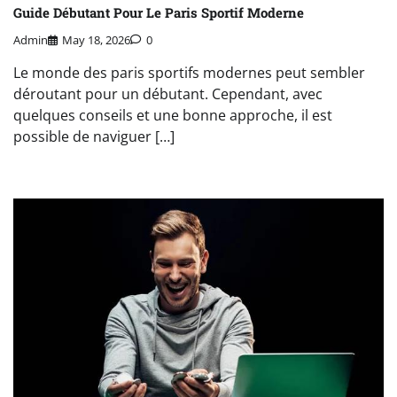
Guide Débutant Pour Le Paris Sportif Moderne
Admin
May 18, 2026
0
Le monde des paris sportifs modernes peut sembler
déroutant pour un débutant. Cependant, avec
quelques conseils et une bonne approche, il est
possible de naviguer […]