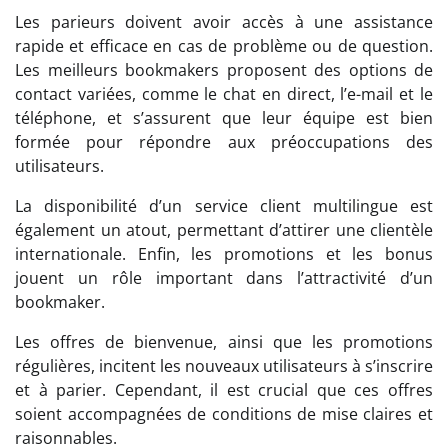
Les parieurs doivent avoir accès à une assistance
rapide et efficace en cas de problème ou de question.
Les meilleurs bookmakers proposent des options de
contact variées, comme le chat en direct, l’e-mail et le
téléphone, et s’assurent que leur équipe est bien
formée pour répondre aux préoccupations des
utilisateurs.
La disponibilité d’un service client multilingue est
également un atout, permettant d’attirer une clientèle
internationale. Enfin, les promotions et les bonus
jouent un rôle important dans l’attractivité d’un
bookmaker.
Les offres de bienvenue, ainsi que les promotions
régulières, incitent les nouveaux utilisateurs à s’inscrire
et à parier. Cependant, il est crucial que ces offres
soient accompagnées de conditions de mise claires et
raisonnables.