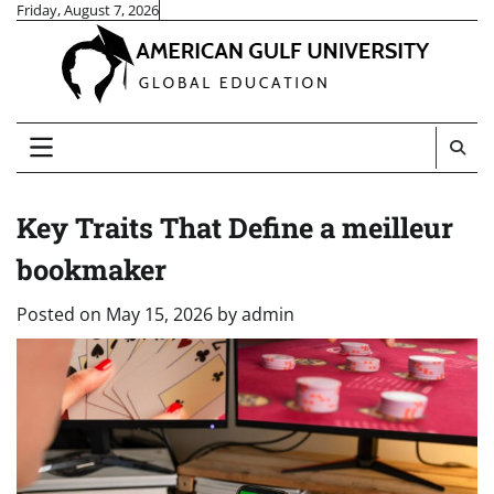
Skip
Friday, August 7, 2026
to
content
Key Traits That Define a meilleur
bookmaker
Posted on
May 15, 2026
by
admin