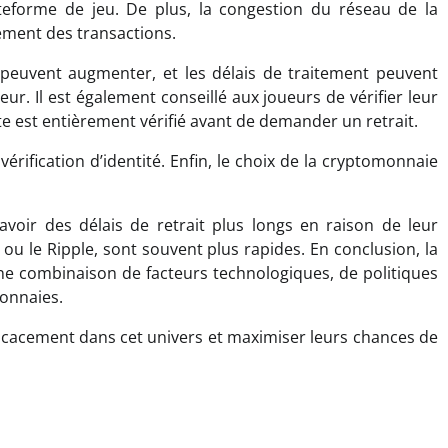
ateforme de jeu. De plus, la congestion du réseau de la
tement des transactions.
on peuvent augmenter, et les délais de traitement peuvent
teur. Il est également conseillé aux joueurs de vérifier leur
te est entièrement vérifié avant de demander un retrait.
érification d’identité. Enfin, le choix de la cryptomonnaie
voir des délais de retrait plus longs en raison de leur
ou le Ripple, sont souvent plus rapides. En conclusion, la
une combinaison de facteurs technologiques, de politiques
monnaies.
ficacement dans cet univers et maximiser leurs chances de