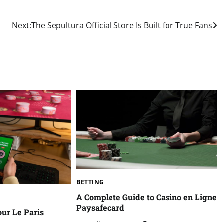
Next:
The Sepultura Official Store Is Built for True Fans
BETTING
A Complete Guide to Casino en Ligne
Paysafecard
ur Le Paris