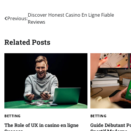
Post
Discover Honest Casino En Ligne Fiable
Previous:
Reviews
navigation
Related Posts
BETTING
BETTING
The Role of UX in casino en ligne
Guide Débutant Po