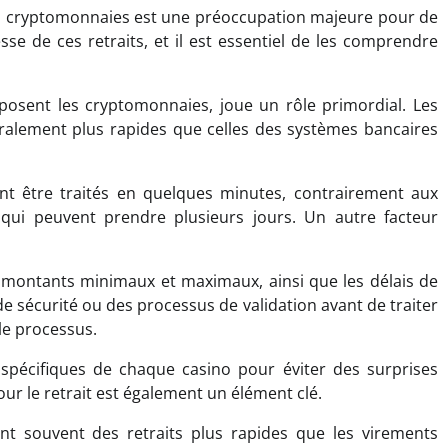
 des cryptomonnaies est une préoccupation majeure pour de
sse de ces retraits, et il est essentiel de les comprendre
eposent les cryptomonnaies, joue un rôle primordial. Les
éralement plus rapides que celles des systèmes bancaires
ent être traités en quelques minutes, contrairement aux
qui peuvent prendre plusieurs jours. Un autre facteur
 montants minimaux et maximaux, ainsi que les délais de
de sécurité ou des processus de validation avant de traiter
 le processus.
 spécifiques de chaque casino pour éviter des surprises
our le retrait est également un élément clé.
ent souvent des retraits plus rapides que les virements