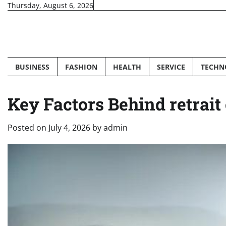
Skip
Thursday, August 6, 2026
to
content
BUSINESS
FASHION
HEALTH
SERVICE
TECHN
Key Factors Behind retrait
Posted on
July 4, 2026
by
admin