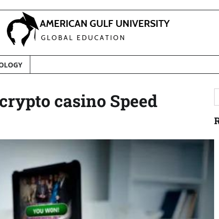
OLOGY
S
 crypto casino Speed
f
R