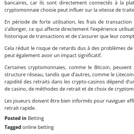
bancaires, car ils sont directement connectés à la pl
cryptomonnaie choisie peut influer sur la vitesse de trai
En période de forte utilisation, les frais de transacti
s’allonger, ce qui affecte directement l’expérience utilisa
historique de transactions et de s’assurer que leur comp
Cela réduit le risque de retards dus à des problèmes de v
peut également avoir un impact significatif.
Certaines cryptomonnaies, comme le Bitcoin, peuvent a
structure réseau, tandis que d’autres, comme le Litecoin 
rapidité des retraits dans les crypto-casinos dépend d’
de casino, de méthodes de retrait et de choix de crypto
Les joueurs doivent être bien informés pour naviguer ef
retrait rapide.
Posted in
Betting
Tagged
online betting