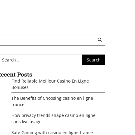
earch
or:
ecent Posts
Find Reliable Meilleur Casino En Ligne
Bonuses
The Benefits of Choosing casino en ligne
france
How privacy trends shape casino en ligne
sans kyc usage
Safe Gaming with casino en ligne france