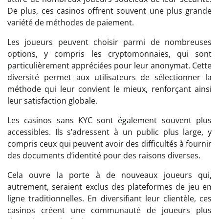
De plus, ces casinos offrent souvent une plus grande
variété de méthodes de paiement.
Les joueurs peuvent choisir parmi de nombreuses
options, y compris les cryptomonnaies, qui sont
particulièrement appréciées pour leur anonymat. Cette
diversité permet aux utilisateurs de sélectionner la
méthode qui leur convient le mieux, renforçant ainsi
leur satisfaction globale.
Les casinos sans KYC sont également souvent plus
accessibles. Ils s’adressent à un public plus large, y
compris ceux qui peuvent avoir des difficultés à fournir
des documents d’identité pour des raisons diverses.
Cela ouvre la porte à de nouveaux joueurs qui,
autrement, seraient exclus des plateformes de jeu en
ligne traditionnelles. En diversifiant leur clientèle, ces
casinos créent une communauté de joueurs plus