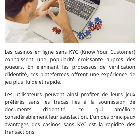
Les casinos en ligne sans KYC (Know Your Customer)
connaissent une popularité croissante auprès des
joueurs. En éliminant les processus de vérification
d’identité, ces plateformes offrent une expérience de
jeu plus fluide et rapide.
Les utilisateurs peuvent ainsi profiter de leurs jeux
préférés sans les tracas liés à la soumission de
documents d’identité, ce qui améliore
considérablement leur satisfaction. L’un des principaux
avantages des casinos sans KYC est la rapidité des
transactions.