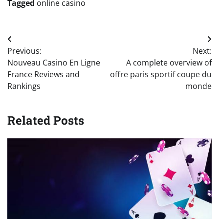
Tagged
online casino
Post
Previous:
Next:
navigation
Nouveau Casino En Ligne
A complete overview of
France Reviews and
offre paris sportif coupe du
Rankings
monde
Related Posts