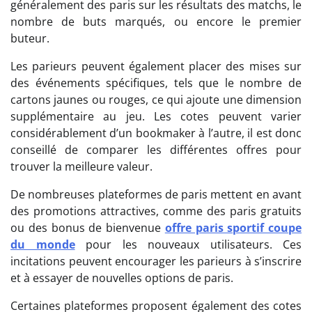
généralement des paris sur les résultats des matchs, le
nombre de buts marqués, ou encore le premier
buteur.
Les parieurs peuvent également placer des mises sur
des événements spécifiques, tels que le nombre de
cartons jaunes ou rouges, ce qui ajoute une dimension
supplémentaire au jeu. Les cotes peuvent varier
considérablement d’un bookmaker à l’autre, il est donc
conseillé de comparer les différentes offres pour
trouver la meilleure valeur.
De nombreuses plateformes de paris mettent en avant
des promotions attractives, comme des paris gratuits
ou des bonus de bienvenue
offre paris sportif coupe
du monde
pour les nouveaux utilisateurs. Ces
incitations peuvent encourager les parieurs à s’inscrire
et à essayer de nouvelles options de paris.
Certaines plateformes proposent également des cotes