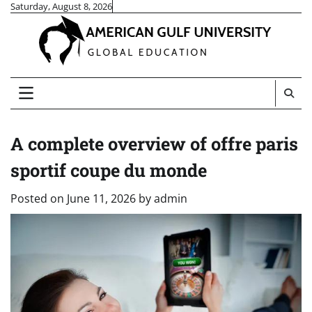
Skip
Saturday, August 8, 2026
to
content
A complete overview of offre paris
sportif coupe du monde
Posted on
June 11, 2026
by
admin