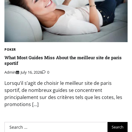
POKER
What Most Guides Miss About the meilleur site de paris
sportif
Admin
July 16, 2026
0
Lorsqu’il s’agit de choisir le meilleur site de paris
sportif, de nombreux guides se concentrent
principalement sur des critères tels que les cotes, les
promotions […]
Search