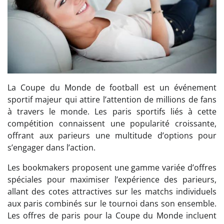
La Coupe du Monde de football est un événement
sportif majeur qui attire l’attention de millions de fans
à travers le monde. Les paris sportifs liés à cette
compétition connaissent une popularité croissante,
offrant aux parieurs une multitude d’options pour
s’engager dans l’action.
Les bookmakers proposent une gamme variée d’offres
spéciales pour maximiser l’expérience des parieurs,
allant des cotes attractives sur les matchs individuels
aux paris combinés sur le tournoi dans son ensemble.
Les offres de paris pour la Coupe du Monde incluent