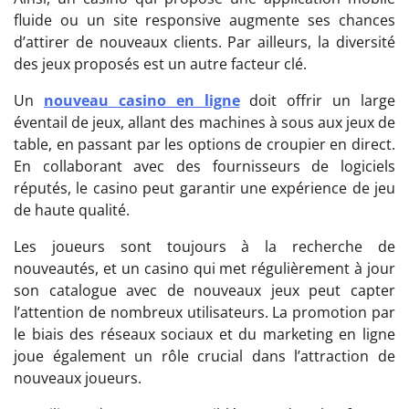
fluide ou un site responsive augmente ses chances
d’attirer de nouveaux clients. Par ailleurs, la diversité
des jeux proposés est un autre facteur clé.
Un
nouveau casino en ligne
doit offrir un large
éventail de jeux, allant des machines à sous aux jeux de
table, en passant par les options de croupier en direct.
En collaborant avec des fournisseurs de logiciels
réputés, le casino peut garantir une expérience de jeu
de haute qualité.
Les joueurs sont toujours à la recherche de
nouveautés, et un casino qui met régulièrement à jour
son catalogue avec de nouveaux jeux peut capter
l’attention de nombreux utilisateurs. La promotion par
le biais des réseaux sociaux et du marketing en ligne
joue également un rôle crucial dans l’attraction de
nouveaux joueurs.