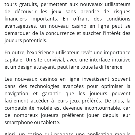
tours gratuits, permettent aux nouveaux utilisateurs
de découvrir les jeux sans prendre de risques
financiers importants. En offrant des conditions
avantageuses, un nouveau casino en ligne peut se
démarquer de la concurrence et susciter l’intérêt des
joueurs potentiels.
En outre, l’expérience utilisateur revêt une importance
capitale. Un site convivial, avec une interface intuitive
et un design attrayant, peut faire toute la différence.
Les nouveaux casinos en ligne investissent souvent
dans des technologies avancées pour optimiser la
navigation et garantir que les joueurs peuvent
facilement accéder à leurs jeux préférés. De plus, la
compatibilité mobile est devenue incontournable, car
de nombreux joueurs préfèrent jouer depuis leur
smartphone ou tablette.
Ainsi, un casino qui propose une application mobile