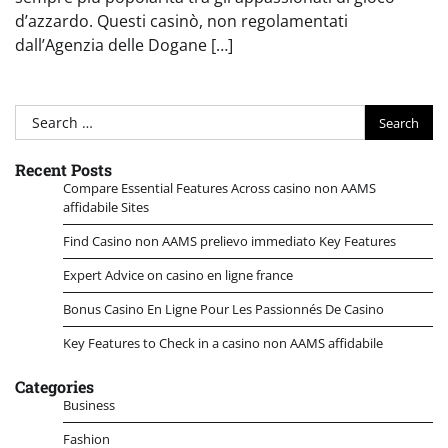
d’azzardo. Questi casinò, non regolamentati
dall’Agenzia delle Dogane […]
Search
for:
Recent Posts
Compare Essential Features Across casino non AAMS
affidabile Sites
Find Casino non AAMS prelievo immediato Key Features
Expert Advice on casino en ligne france
Bonus Casino En Ligne Pour Les Passionnés De Casino
Key Features to Check in a casino non AAMS affidabile
Categories
Business
Fashion