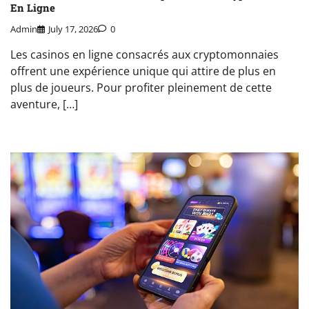
En Ligne
Admin
July 17, 2026
0
Les casinos en ligne consacrés aux cryptomonnaies
offrent une expérience unique qui attire de plus en
plus de joueurs. Pour profiter pleinement de cette
aventure, […]