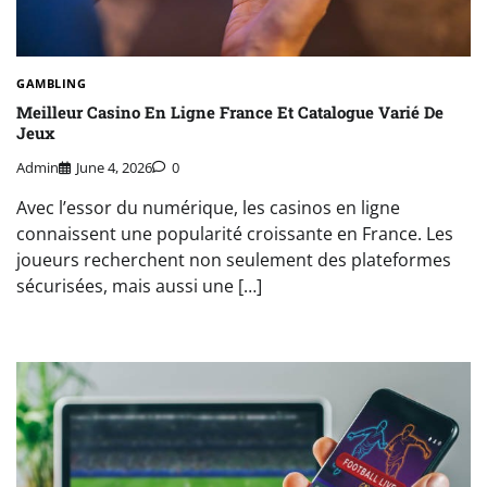
GAMBLING
Meilleur Casino En Ligne France Et Catalogue Varié De
Jeux
Admin
June 4, 2026
0
Avec l’essor du numérique, les casinos en ligne
connaissent une popularité croissante en France. Les
joueurs recherchent non seulement des plateformes
sécurisées, mais aussi une […]