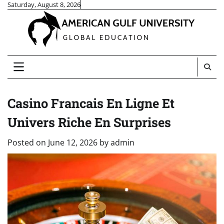
Skip
Saturday, August 8, 2026
to
content
Casino Francais En Ligne Et
Univers Riche En Surprises
Posted on
June 12, 2026
by
admin