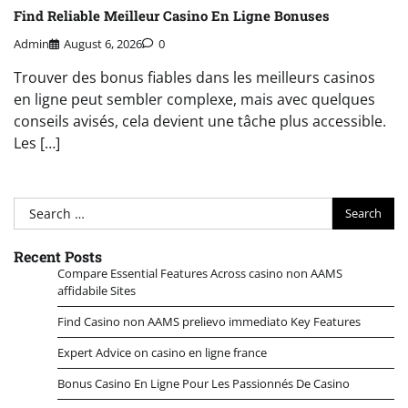
Find Reliable Meilleur Casino En Ligne Bonuses
Admin
August 6, 2026
0
Trouver des bonus fiables dans les meilleurs casinos
en ligne peut sembler complexe, mais avec quelques
conseils avisés, cela devient une tâche plus accessible.
Les […]
Search
for:
Recent Posts
Compare Essential Features Across casino non AAMS
affidabile Sites
Find Casino non AAMS prelievo immediato Key Features
Expert Advice on casino en ligne france
Bonus Casino En Ligne Pour Les Passionnés De Casino