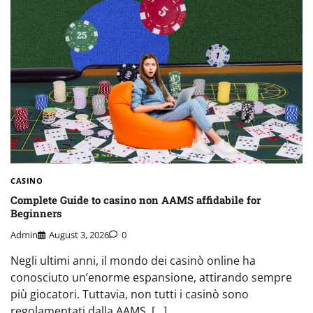
CASINO
Complete Guide to casino non AAMS affidabile for
Beginners
Admin
August 3, 2026
0
Negli ultimi anni, il mondo dei casinò online ha
conosciuto un’enorme espansione, attirando sempre
più giocatori. Tuttavia, non tutti i casinò sono
regolamentati dalla AAMS, […]