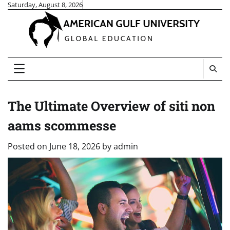
Skip
Saturday, August 8, 2026
to
content
The Ultimate Overview of siti non
aams scommesse
Posted on
June 18, 2026
by
admin