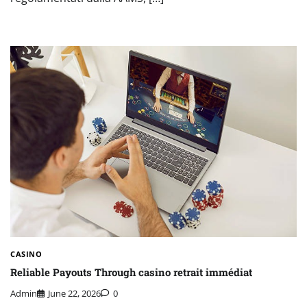
CASINO
Reliable Payouts Through casino retrait immédiat
Admin
June 22, 2026
0