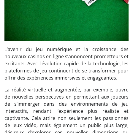
L’avenir du jeu numérique et la croissance des
nouveaux casinos en ligne s’annoncent prometteurs et
excitants. Avec l’évolution rapide de la technologie, les
plateformes de jeu continuent de se transformer pour
offrir des expériences immersives et engageantes.
La réalité virtuelle et augmentée, par exemple, ouvre
de nouvelles perspectives en permettant aux joueurs
de s’immerger dans des environnements de jeu
interactifs, rendant l’expérience plus réaliste et
captivante. Cela attire non seulement les passionnés
de jeux vidéo, mais également un public plus large,
désireux d’explorer ces nouvelles dimensions du