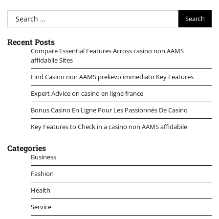
Search
for:
Recent Posts
Compare Essential Features Across casino non AAMS
affidabile Sites
Find Casino non AAMS prelievo immediato Key Features
Expert Advice on casino en ligne france
Bonus Casino En Ligne Pour Les Passionnés De Casino
Key Features to Check in a casino non AAMS affidabile
Categories
Business
Fashion
Health
Service