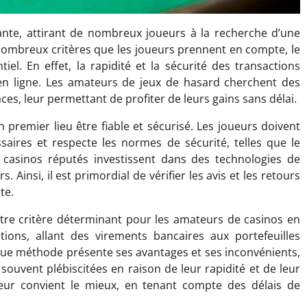
ante, attirant de nombreux joueurs à la recherche d’une
 nombreux critères que les joueurs prennent en compte, le
el. En effet, la rapidité et la sécurité des transactions
 en ligne. Les amateurs de jeux de hasard cherchent des
ces, leur permettant de profiter de leurs gains sans délai.
 premier lieu être fiable et sécurisé. Les joueurs doivent
saires et respecte les normes de sécurité, telles que le
 casinos réputés investissent dans des technologies de
 Ainsi, il est primordial de vérifier les avis et les retours
te.
utre critère déterminant pour les amateurs de casinos en
tions, allant des virements bancaires aux portefeuilles
que méthode présente ses avantages et ses inconvénients,
souvent plébiscitées en raison de leur rapidité et de leur
leur convient le mieux, en tenant compte des délais de