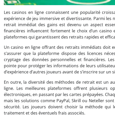
Les casinos en ligne connaissent une popularité croiss
expérience de jeu immersive et divertissante. Parmi les
retrait immédiat des gains est devenu un aspect essenti
financières influencent fortement le choix d’un casino
plateformes qui garantissent des retraits rapides et effica
Un casino en ligne offrant des retraits immédiats doit en
s’assurer que la plateforme dispose des licences néces
cryptage des données personnelles et financières. Les
pointe pour protéger les informations de leurs utilisateurs.
d’expérience d’autres joueurs avant de s’inscrire sur un si
En outre, la diversité des méthodes de retrait est un a
ligne. Les meilleures plateformes offrent plusieurs op
électroniques, en passant par les cartes prépayées. Cha
mais les solutions comme PayPal, Skrill ou Neteller sont 
sécurité. Les joueurs doivent choisir la méthode qui 
traitement et des éventuels frais associés.