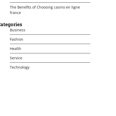
The Benefits of Choosing casino en ligne
france
ategories
Business
Fashion
Health
Service
Technology