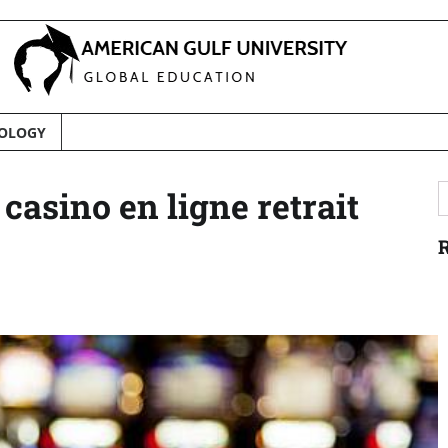
OLOGY
S
casino en ligne retrait
f
R