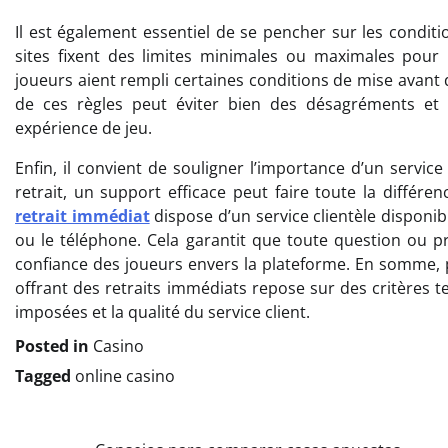
Il est également essentiel de se pencher sur les conditi
sites fixent des limites minimales ou maximales pour l
joueurs aient rempli certaines conditions de mise avant
de ces règles peut éviter bien des désagréments et 
expérience de jeu.
Enfin, il convient de souligner l’importance d’un service
retrait, un support efficace peut faire toute la différe
retrait immédiat
dispose d’un service clientèle disponibl
ou le téléphone. Cela garantit que toute question ou pr
confiance des joueurs envers la plateforme. En somme, po
offrant des retraits immédiats repose sur des critères te
imposées et la qualité du service client.
Posted in
Casino
Tagged
online casino