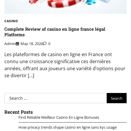
CASINO
Complete Review of casino en ligne france légal
Platforms
Admin
May 18, 2026
0
Les plateformes de casino en ligne en France ont
connu une croissance significative ces dernières
années, offrant aux joueurs une variété d’options pour
se divertir […]
Search
for:
Recent Posts
Find Reliable Meilleur Casino En Ligne Bonuses
How privacy trends shape casino en ligne sans kyc usage