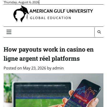
Skip
Thursday, August 6, 2026
to
content
How payouts work in casino en
ligne argent réel platforms
Posted on
May 23, 2026
by
admin