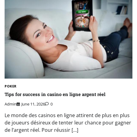
POKER
Tips for success in casino en ligne argent réel
Admin
June 11, 2026
0
Le monde des casinos en ligne attirent de plus en plus
de joueurs désireux de tenter leur chance pour gagner
de l’argent réel. Pour réussir […]