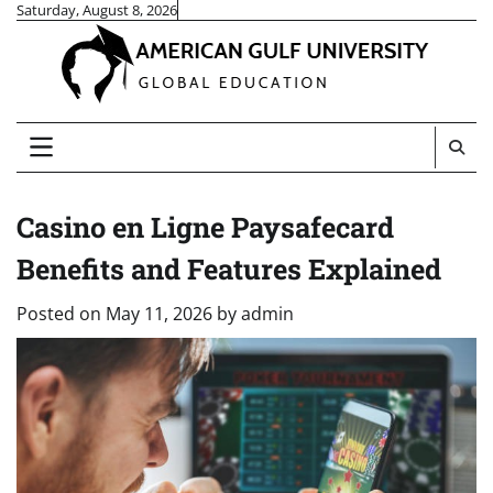
Skip
Saturday, August 8, 2026
to
content
Casino en Ligne Paysafecard
Benefits and Features Explained
Posted on
May 11, 2026
by
admin