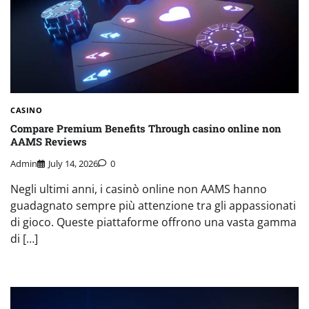
CASINO
Compare Premium Benefits Through casino online non
AAMS Reviews
Admin
July 14, 2026
0
Negli ultimi anni, i casinò online non AAMS hanno
guadagnato sempre più attenzione tra gli appassionati
di gioco. Queste piattaforme offrono una vasta gamma
di […]