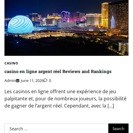
CASINO
casino en ligne argent réel Reviews and Rankings
Admin
June 11, 2026
0
Les casinos en ligne offrent une expérience de jeu
palpitante et, pour de nombreux joueurs, la possibilité
de gagner de l’argent réel. Cependant, avec la […]
Search