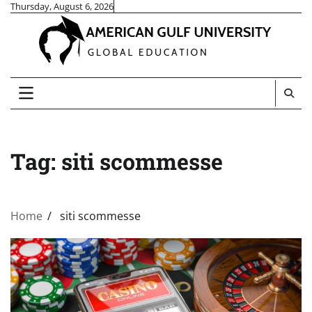
Skip
Thursday, August 6, 2026
to
content
Tag:
siti scommesse
Home
siti scommesse