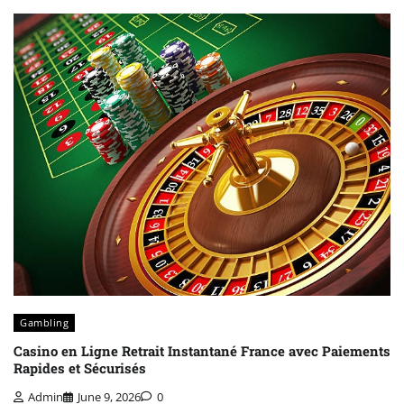
Gambling
Casino en Ligne Retrait Instantané France avec Paiements
Rapides et Sécurisés
Admin
June 9, 2026
0