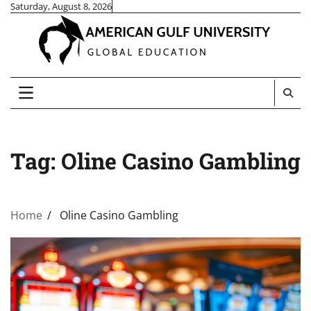
Skip
Saturday, August 8, 2026
to
content
Tag:
Oline Casino Gambling
Home
Oline Casino Gambling