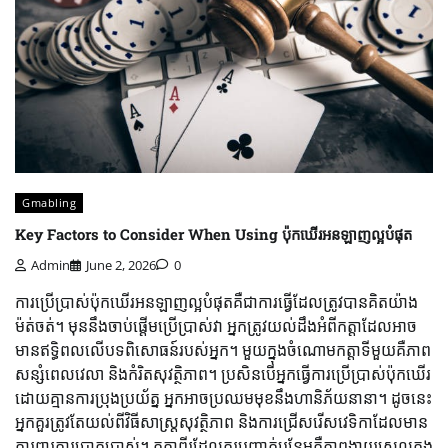
Gmabling
Key Factors to Consider When Using ប៉ុកឃើរអនឡាញល្អបំផុត
Admin
June 2, 2026
0
ការប្រើប្រាស់ប៉ុកឃើរអនឡាញល្អបំផុតគឺជាការធ្វើដែលត្រូវបានគិតយ៉ាង
ម៉ត់ចត់។ មុននឹងចាប់ផ្តើមប្រើប្រាស់វា អ្នកត្រូវយល់ដឹងអំពីកត្តាដែលអាច
មានឥទ្ធិពលលើបទពិសោធន៍របស់អ្នក។ មួយក្នុងចំណោមកត្តាទីមួយគឺភាព
សន្សំពេលវេលា និងកំរិតសុវត្ថិភាព។ ប្រសិនបើអ្នកធ្វើការប្រើប្រាស់ប៉ុកឃើរ
ដោយគ្មានការប្រុងប្រយ័ត្ន អ្នកអាចប្រឈមមុខនឹងហានិភ័យនានា។ ដូចនេះ
អ្នកគួរត្រូវតែយល់ពីវិធីសាស្រ្តសុវត្ថិភាព និងការជ្រើសរើសវេទិកាដែលមាន
ការពារការបោកប្រាស់។ កត្តាពីរដែលគួរបញ្ជាក់បន្ថែមគឺភាពងាយស្រួលក្នុង