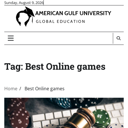
Skip
Sunday, August 9, 2026
to
content
Tag:
Best Online games
Home
Best Online games