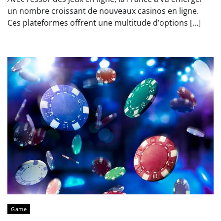
un nombre croissant de nouveaux casinos en ligne.
Ces plateformes offrent une multitude d’options […]
Game