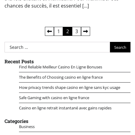
chances de succès, il est essentiel […]
Posts
1
2
3
pagination
Search
for:
Recent Posts
Find Reliable Meilleur Casino En Ligne Bonuses
The Benefits of Choosing casino en ligne france
How privacy trends shape casino en ligne sans kyc usage
Safe Gaming with casino en ligne france
Casino en ligne retrait instantané avec gains rapides
Categories
Business