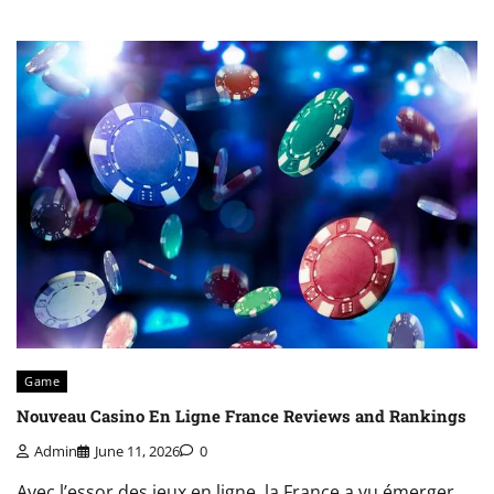
Game
Nouveau Casino En Ligne France Reviews and Rankings
Admin
June 11, 2026
0
Avec l’essor des jeux en ligne, la France a vu émerger