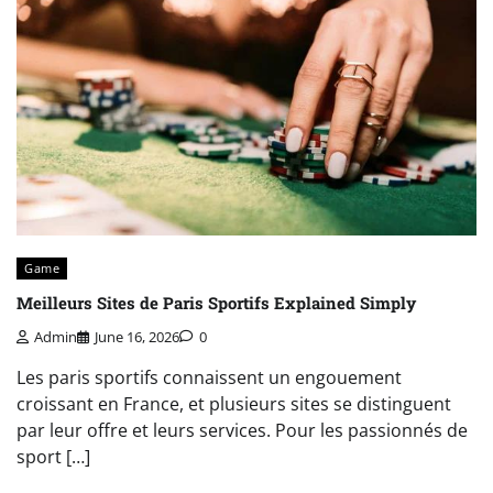
Game
Meilleurs Sites de Paris Sportifs Explained Simply
Admin
June 16, 2026
0
Les paris sportifs connaissent un engouement
croissant en France, et plusieurs sites se distinguent
par leur offre et leurs services. Pour les passionnés de
sport […]