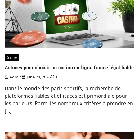
Game
Astuces pour choisir un casino en ligne france légal fiable
Admin
June 24, 2026
0
Dans le monde des paris sportifs, la recherche de
plateformes fiables et efficaces est primordiale pour
les parieurs. Parmi les nombreux critères à prendre en
[…]